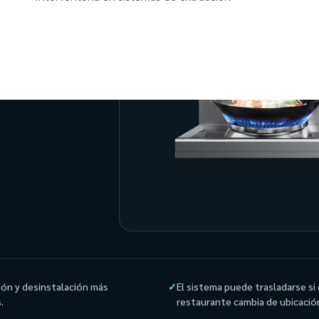
r ductos
iples equipos
ión y desinstalación más
✓
El sistema puede trasladarse si 
.
restaurante cambia de ubicació