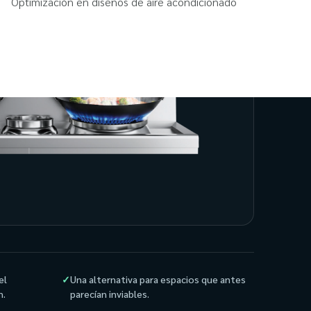
Optimización en diseños de aire acondicionado
el
✓
Una alternativa para espacios que antes
n.
parecían inviables.