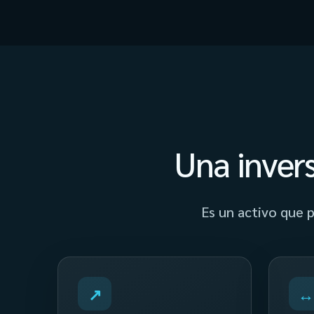
Una inver
Es un activo que p
↗
↔