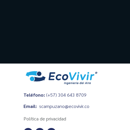
EL PROBLEMA
Teléfono:
(+57) 304 643 8709
¿Tu local no fue
Email:
scampuzano@ecovivir.co
diseñado para ten
Política de privacidad