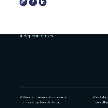
cocina?
Una extracción convencional puede exigi
extensos, buitrones, obras civiles y múlt
independientes.
✓
Menos intervención sobre la
✓
Instalac
infraestructura del local.
sencillas