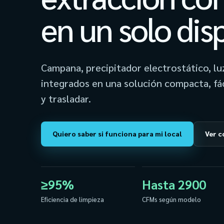
en un solo dis
Campana, precipitador electrostático, lu
integrados en una solución compacta, fác
y trasladar.
Quiero saber si funciona para mi local
Ver c
≥95%
Hasta 2900
Eficiencia de limpieza
CFMs según modelo