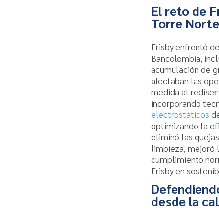
El reto de 
Torre Norte
Frisby enfrentó de
Bancolombia, inclu
acumulación de gr
afectaban las oper
medida al rediseñ
incorporando tec
electrostáticos
de
optimizando la efi
eliminó las quejas
limpieza, mejoró l
cumplimiento norm
Frisby en sostenib
Defendiendo
desde la ca