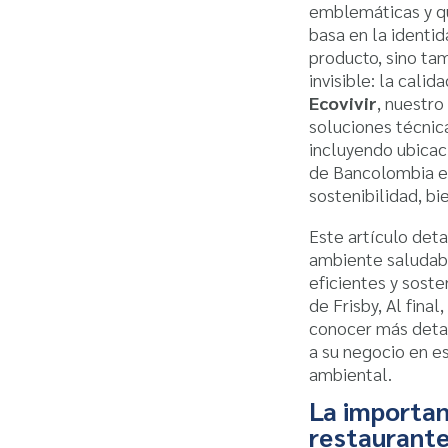
emblemáticas y q
basa en la identid
producto, sino ta
invisible: la calid
Ecovivir
, nuestr
soluciones técnic
incluyendo ubicac
de Bancolombia en
sostenibilidad, b
Este artículo deta
ambiente saludabl
eficientes y sost
de Frisby, Al fina
conocer más det
a su negocio en e
ambiental.
La importanc
restaurant