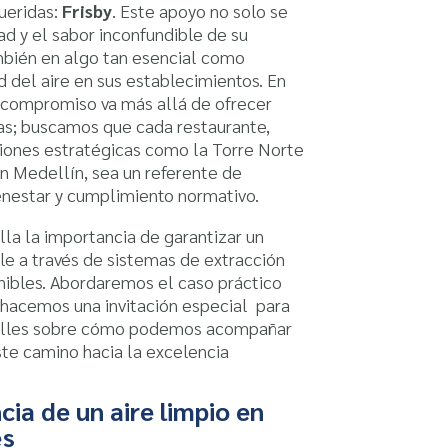
ueridas:
Frisby
. Este apoyo no solo se
ad y el sabor inconfundible de su
mbién en algo tan esencial como
ad del aire en sus establecimientos. En
o compromiso va más allá de ofrecer
as; buscamos que cada restaurante,
iones estratégicas como la Torre Norte
 Medellín, sea un referente de
ienestar y cumplimiento normativo.
lla la importancia de garantizar un
e a través de sistemas de extracción
enibles. Abordaremos el caso práctico
l, hacemos una invitación especial para
alles sobre cómo podemos acompañar
ste camino hacia la excelencia
ia de un aire limpio en
es