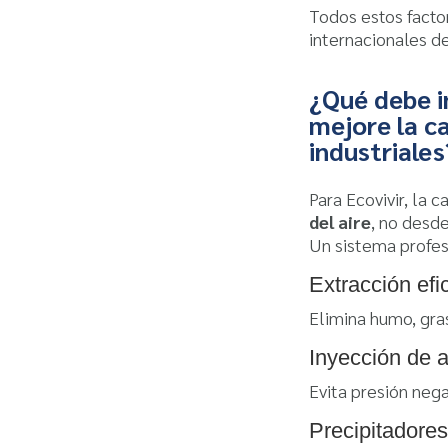
Todos estos fact
internacionales d
¿Qué debe i
mejore la ca
industriales
Para Ecovivir, la 
del aire
, no desd
Un sistema profes
Extracción efi
Elimina humo, gras
Inyección de a
Evita presión neg
Precipitadores