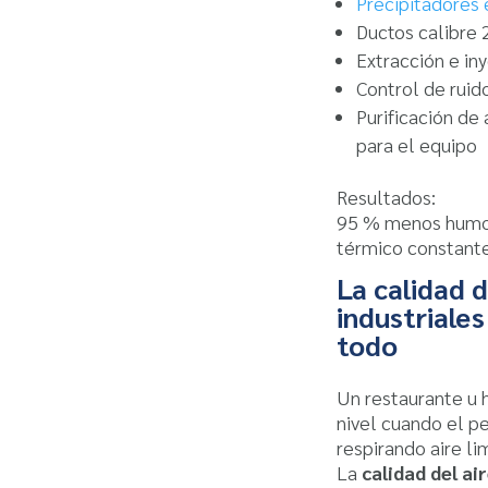
Precipitadores 
Ductos calibre
Extracción e in
Control de ruid
Purificación de 
para el equipo
Resultados:
95 % menos humo, 
térmico constante
La calidad d
industriale
todo
Un restaurante u 
nivel cuando el p
respirando aire li
La
calidad del ai