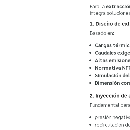
Para la
extracció
integra solucione
1. Diseño de ext
Basado en:
Cargas térmic
Caudales exig
Altas emision
Normativa NF
Simulación del 
Dimensión cor
2. Inyección de 
Fundamental para 
presión negativ
recirculación d