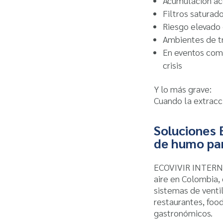
Acumulación ac
Filtros saturad
Riesgo elevado 
Ambientes de t
En eventos como
crisis
Y lo más grave:
Cuando la extracci
Soluciones 
de humo par
ECOVIVIR INTERNAC
aire en Colombia,
sistemas de venti
restaurantes, food
gastronómicos.