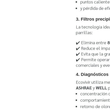
puntos caliente
y pérdida de efi
3. Filtros preci
La tecnología ide
parrillas:
✔️ Elimina entre
8
✔️ Reduce el imp
✔️ Evita que la gr
✔️ Permite operar 
comerciales y eve
4. Diagnósticos 
Ecovivir utiliza 
ASHRAE
y
WELL
p
concentración d
comportamiento
retorno de olor