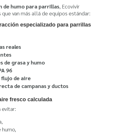
n de humo para parrillas
, Ecovivir
s que van más allá de equipos estándar:
racción especializado para parrillas
as reales
entes
es de grasa y humo
PA 96
flujo de aire
recta de campanas y ductos
aire fresco calculada
evitar:
a,
e humo,