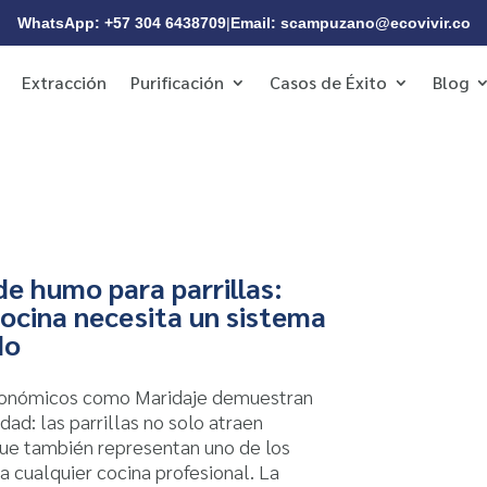
WhatsApp: +57 304 6438709
|
Email: scampuzano@ecovivir.co
Extracción
Purificación
Casos de Éxito
Blog
de humo para parrillas:
cocina necesita un sistema
do
ronómicos como Maridaje demuestran
dad: las parrillas no solo atraen
que también representan uno de los
a cualquier cocina profesional. La