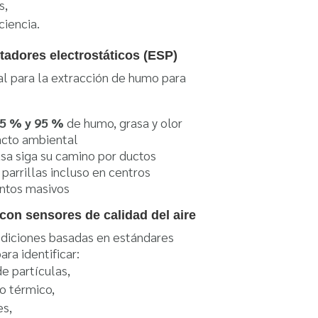
s,
ciencia.
pitadores electrostáticos (ESP)
al para la extracción de humo para
5 % y 95 %
de humo, grasa y olor
acto ambiental
asa siga su camino por ductos
parrillas incluso en centros
ntos masivos
con sensores de calidad del aire
mediciones basadas en estándares
ara identificar:
e partículas,
 térmico,
es,