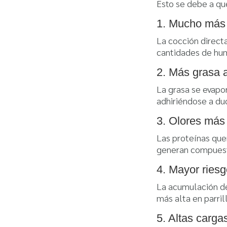
Esto se debe a que
1. Mucho más
La cocción directa
cantidades de hum
2. Más grasa 
La grasa se evapora
adhiriéndose a duc
3. Olores más
Las proteínas que
generan compuest
4. Mayor riesg
La acumulación d
más alta en parrill
5. Altas carga