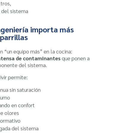
ltros,
l del sistema
ingeniería importa más
parrillas
on “un equipo más” en la cocina:
ntensa de contaminantes
que ponen a
onente del sistema.
ivir permite:
nua sin saturación
humo
ando en confort
de olores
ormativo
ngada del sistema