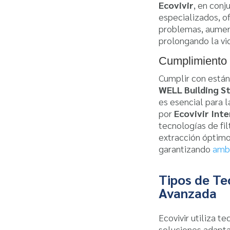
Ecovivir
, en conj
especializados, o
problemas, aument
prolongando la vid
Cumplimiento 
Cumplir con está
WELL Building S
es esencial para 
por
Ecovivir Int
tecnologías de fi
extracción óptimos
garantizando
amb
Tipos de Te
Avanzada
Ecovivir utiliza t
soluciones adapta