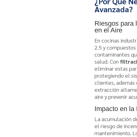
¿Por Qué Ne
Avanzada?
Riesgos para 
en el Aire
En cocinas indust
2.5 y compuestos 
contaminantes que
salud. Con
filtra
eliminar estas par
protegiendo el si
clientes, además
extracción altamen
aire y prevenir ac
Impacto en la 
La acumulación de
el riesgo de incen
mantenimiento. L