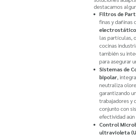
destacamos alguna
Filtros de Part
finas y dañinas
electrostático
las partículas,
cocinas industr
también su inte
para asegurar u
Sistemas de Co
bipolar
, integr
neutraliza olor
garantizando u
trabajadores y 
conjunto con si
efectividad aún
Control Microb
ultravioleta (