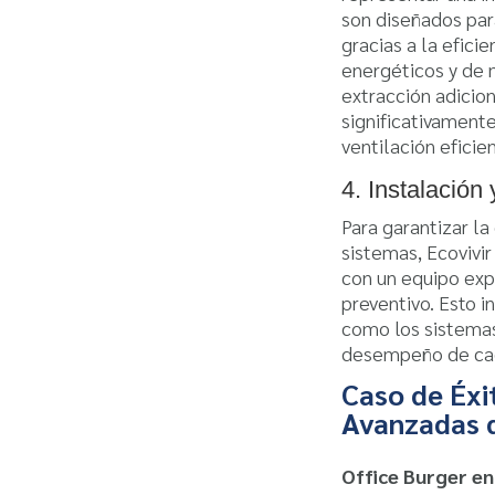
son diseñados par
gracias a la efici
energéticos y de 
extracción adicio
significativament
ventilación eficien
4. Instalación
Para garantizar la
sistemas, Ecovivir
con un equipo ex
preventivo. Esto i
como los sistemas
desempeño de cad
Caso de Éxi
Avanzadas d
Office Burger en