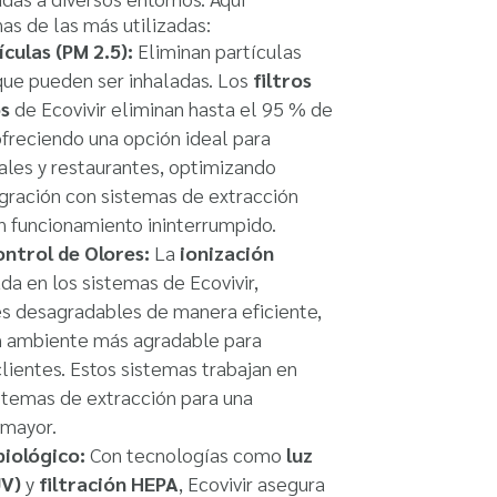
s de las más utilizadas:
ículas (PM 2.5):
Eliminan partículas
 que pueden ser inhaladas. Los
filtros
s
de Ecovivir eliminan hasta el 95 % de
 ofreciendo una opción ideal para
iales y restaurantes, optimizando
gración con sistemas de extracción
n funcionamiento ininterrumpido.
ntrol de Olores:
La
ionización
ada en los sistemas de Ecovivir,
es desagradables de manera eficiente,
n ambiente más agradable para
clientes. Estos sistemas trabajan en
stemas de extracción para una
 mayor.
iológico:
Con tecnologías como
luz
UV)
y
filtración HEPA
, Ecovivir asegura